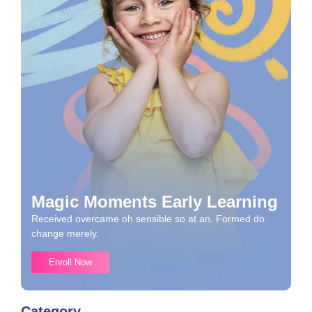
Magic Moments Early Learning
Received overcame oh sensible so at an. Formed do
change merely.
Enroll Now
Category