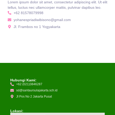
Lorem ipsum dolor sit amet, consectetur adipiscing elit. Ut elit
tellus, luctus nec ullamcorper mattis, pulvinar dapibus leo.
+62 81578079998
yohanespriadiwibisono@gmail.com
Jl. Frambos no 1 Yogyakarta
Hubungi Kami:
+62 (021)3846287
sd@santaursulajakarta.sch.id
Jl Pos No 2 Jakarta Pusat
Lokasi: