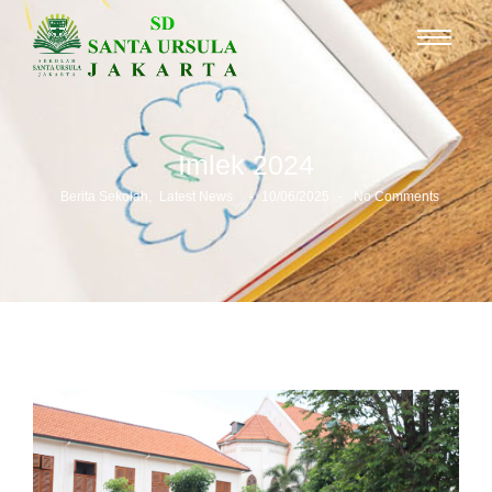
Imlek 2024
-
-
Berita Sekolah
,
Latest News
10/06/2025
No Comments