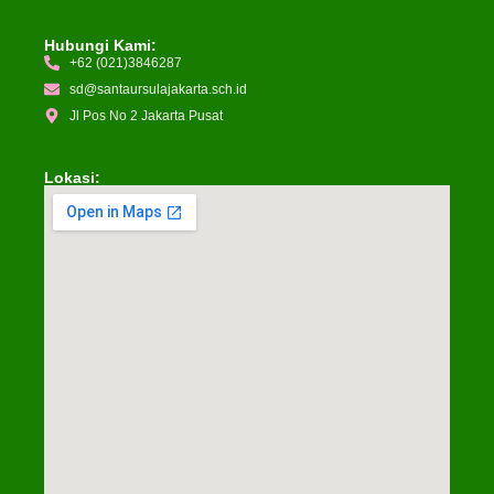
Hubungi Kami:
+62 (021)3846287
sd@santaursulajakarta.sch.id
Jl Pos No 2 Jakarta Pusat
Lokasi: