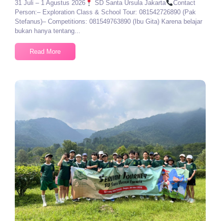
31 Juli – 1 Agustus 2026
SD Santa Ursula Jakarta
Contact
Person:– Exploration Class & School Tour: 081542726890 (Pak
Stefanus)– Competitions: 081549763890 (Ibu Gita) Karena belajar
bukan hanya tentang...
Read More
No Comments