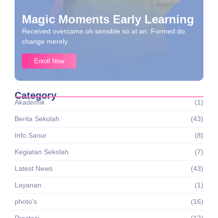
Magic Moments Early Learning
Received overcame oh sensible so at an. Formed do
change merely.
Enroll Now
Category
Akademik
(1)
Berita Sekolah
(43)
Info Sanur
(8)
Kegiatan Sekolah
(7)
Latest News
(43)
Layanan
(1)
photo's
(16)