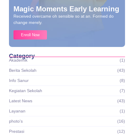
Magic Moments Early Learning
Received overcame oh sensible so at an. Formed do
change merely.
Enroll Now
Category
Akademik
(1)
Berita Sekolah
(43)
Info Sanur
(8)
Kegiatan Sekolah
(7)
Latest News
(43)
Layanan
(1)
photo's
(16)
Prestasi
(12)