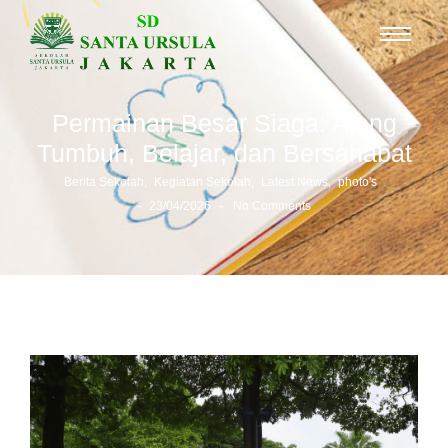
Permainan Besar Siaga: Ajang
Tumbuh, Belajar, dan Bersahabat
Berita Sekolah
,
Kegiatan Sekolah
,
Latest News
,
photo's
-
-
23/04/2026
No Comments