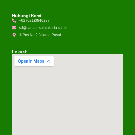
Hubungi Kami:
+62 (021)3846287
sd@santaursulajakarta.sch.id
Jl Pos No 2 Jakarta Pusat
Lokasi: