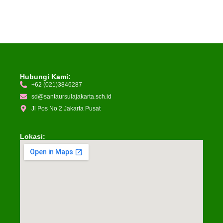
Hubungi Kami:
+62 (021)3846287
sd@santaursulajakarta.sch.id
Jl Pos No 2 Jakarta Pusat
Lokasi: