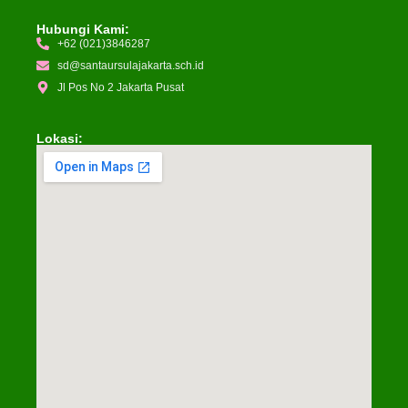
Hubungi Kami:
+62 (021)3846287
sd@santaursulajakarta.sch.id
Jl Pos No 2 Jakarta Pusat
Lokasi: