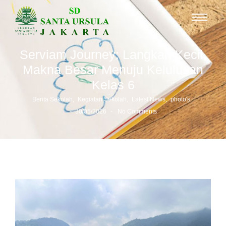
Serviam Journey: Langkah Kecil,
Makna Besar Menuju Kelulusan
Kelas 6
Berita Sekolah
,
Kegiatan Sekolah
,
Latest News
,
photo's
-
-
30/05/2026
No Comments